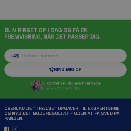
BLIV RINGET OP I DAG OG FÅ EN
FREMVISNING, NÅR DET PASSER DIG.
+45
RING MIG OP
Vi kontakter dig alle hverdage
(mellem 07:00-16:00)
OVERLAD DE ”TRÆLSE” OPGAVER TIL EKSPERTERNE
OG NYD DET GODE RESULTAT – UDEN AT FÅ SVED PÅ
PANDEN.