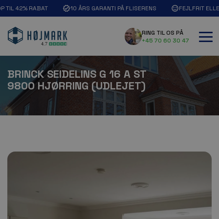
OP TIL 42% RABAT
10 ÅRS GARANTI PÅ FLISERENS
FEJLFRIT ELL
RING TIL OS PÅ
+45 70 60 30 47
BRINCK SEIDELINS G 16 A ST
9800 HJØRRING (UDLEJET)