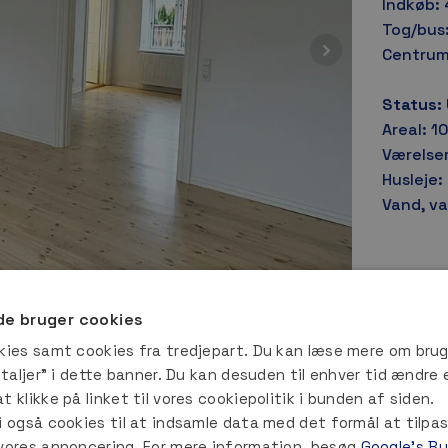
Indkøb: 
Tog/bus
Centrum
Status:
Areal: 1
Værelser
Husleje:
Vand, va
e bruger cookies
kies samt cookies fra tredjepart. Du kan læse mere om bru
etaljer” i dette banner. Du kan desuden til enhver tid ændre 
 klikke på linket til vores cookiepolitik i bunden af siden.
i også cookies til at indsamle data med det formål at tilpa
 vores annoncering. For mere information, besøg
Google's B