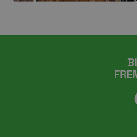
B
FREM