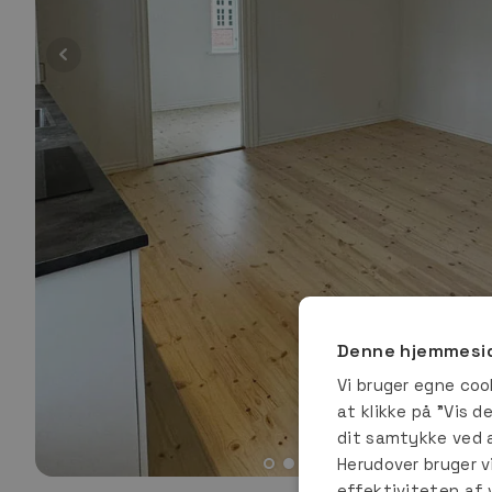
Denne hjemmesid
Vi bruger egne coo
at klikke på ”Vis d
dit samtykke ved at
Herudover bruger v
effektiviteten af