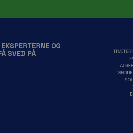
L EKSPERTERNE OG
TRÆTER
FÅ SVED PÅ
F
ALGE
VINDU
SOL