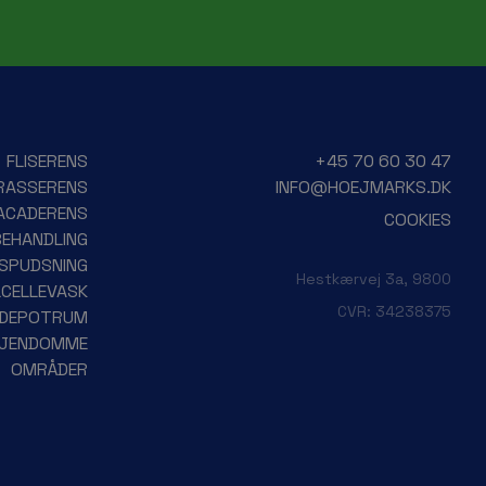
FLISERENS
+45 70 60 30 47
RASSERENS
INFO@HOEJMARKS.DK
ACADERENS
COOKIES
BEHANDLING
ESPUDSNING
Hestkærvej 3a, 9800
CELLEVASK
CVR: 34238375
DEPOTRUM
EJENDOMME
OMRÅDER