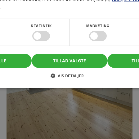
e
.
STATISTIK
MARKETING
LLE
TILLAD VALGTE
TIL
VIS DETALJER