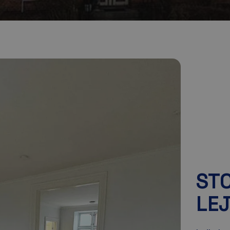
ST
LE