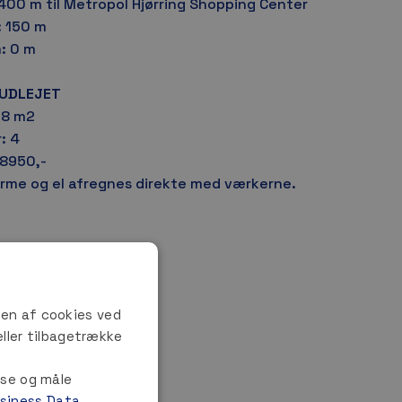
400 m til Metropol Hjørring Shopping Center
: 150 m
: 0 m
 UDLEJET
08 m2
: 4
 8950,-
rme og el afregnes direkte med værkerne.
gen af cookies ved
eller tilbagetrække
sse og måle
usiness Data