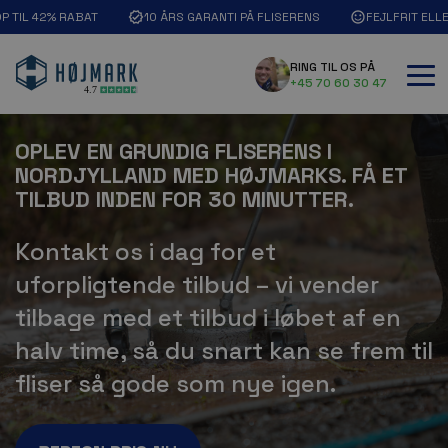
OP TIL 42% RABAT
10 ÅRS GARANTI PÅ FLISERENS
FEJLFRIT ELL
RING TIL OS PÅ
+45 70 60 30 47
OPLEV EN GRUNDIG FLISERENS I
NORDJYLLAND MED HØJMARKS. FÅ ET
TILBUD INDEN FOR 30 MINUTTER.
Kontakt os i dag for et
uforpligtende tilbud – vi vender
tilbage med et tilbud i løbet af en
halv time, så du snart kan se frem til
fliser så gode som nye igen.