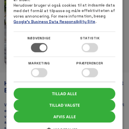
Herudover bruger vi også cookies til at indsamle data
med det formål at tilpasse og måle effektiviteten af
vores annoncering. For mere information, besøg
Google's Business Data Responsibility Site
.
NØDVENDIGE
STATISTIK
MARKETING
PRÆFERENCER
HOS HØJMARKS ER VI KENDT FOR VORES
EKSPERTISE OG FAGLIGHED
TILLAD ALLE
TILLAD VALGTE
Vores kunders tilfredshed er altafgørende for alt, hvad vi laver. Vi
er meget optaget af, at alle vores kunder er 100 % tilfredse med
AFVIS ALLE
vores services, og derfor tør vi også stille en kvalitetsgaranti på
alle vores fliserense i hele Nordjylland. Vi giver dig denne garanti
som en ekstra sikkerhed.