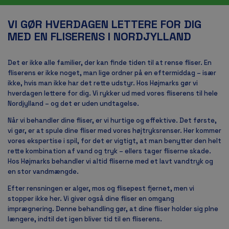
VI GØR HVERDAGEN LETTERE FOR DIG
MED EN FLISERENS I NORDJYLLAND
Det er ikke alle familier, der kan finde tiden til at rense fliser. En
fliserens er ikke noget, man lige ordner på en eftermiddag – især
ikke, hvis man ikke har det rette udstyr. Hos Højmarks gør vi
hverdagen lettere for dig. Vi rykker ud med vores fliserens til hele
Nordjylland – og det er uden undtagelse.
Når vi behandler dine fliser, er vi hurtige og effektive. Det første,
vi gør, er at spule dine fliser med vores højtryksrenser. Her kommer
vores ekspertise i spil, for det er vigtigt, at man benytter den helt
rette kombination af vand og tryk – ellers tager fliserne skade.
Hos Højmarks behandler vi altid fliserne med et lavt vandtryk og
en stor vandmængde.
Efter rensningen er alger, mos og flisepest fjernet, men vi
stopper ikke her. Vi giver også dine fliser en omgang
imprægnering. Denne behandling gør, at dine fliser holder sig plne
længere, indtil det igen bliver tid til en fliserens.