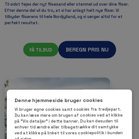
Til sidst fejes der nyt flisesand eller stenmel ud over dine fliser.
Efter denne del vil du tro, at vi har anlagt helt nye fliser. Vi
tilbyder fliserens til hele Nordjylland, og vi sørger altid for et
perfekt resultat.
BEREGN PRIS NU
FÅ TILBUD
Denne hjemmeside bruger cookies
Vi bruger egne cookies samt cookies fra tredjepart.
Du kan læse mere om brugen af cookies ved at klikke
på ”Vis detaljer” i dette banner. Du kan desuden til
enhver tid ændre eller tilbagetrække dit samtykke
ved at klikke på linket til vores cookiepolitik i bunden
af siden.