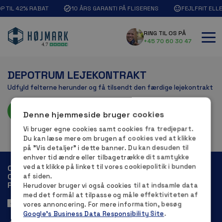
OP TIL 42% RABAT
10 ÅRS GARANTI PÅ FLISERENS
FEJLFRIT ELL
RING TIL OS PÅ
+45 70 60 30 47
DEPOTRUM LEJEKONTRAKT
Udfyld felterne herunder og få tilsendt den færdige lejekontrakt
VIS LEJEKONTRAKT
Denne hjemmeside bruger cookies
Vi bruger egne cookies samt cookies fra tredjepart.
Du kan læse mere om brugen af cookies ved at klikke
på ”Vis detaljer” i dette banner. Du kan desuden til
enhver tid ændre eller tilbagetrække dit samtykke
ved at klikke på linket til vores cookiepolitik i bunden
OVERLAD DE ”TRÆLSE” OPGAVER TIL EKSPERTERNE
OG NYD DET GODE RESULTAT – UDEN AT FÅ SVED PÅ
af siden.
PANDEN.
Herudover bruger vi også cookies til at indsamle data
med det formål at tilpasse og måle effektiviteten af
vores annoncering. For mere information, besøg
Google's Business Data Responsibility Site
.