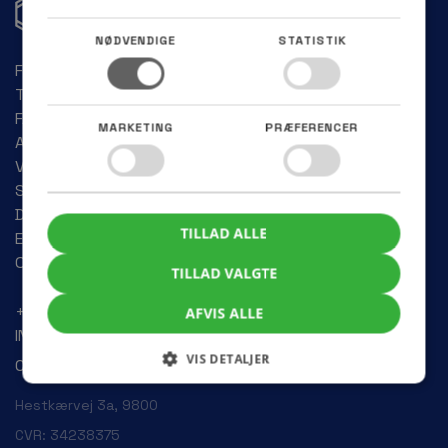
NØDVENDIGE
STATISTIK
FLISERENS
TRÆTERRASSERENS
FACADERENS
MARKETING
PRÆFERENCER
ALGEBEHANDLING
VINDUESPUDSNING
SOLCELLEVASK
DEPOTRUM
TILLAD ALLE
EJENDOMME
OMRÅDER
TILLAD VALGTE
+45 70 60 30 47
AFVIS ALLE
INFO@HOEJMARKS.DK
VIS DETALJER
COOKIES
Hestkærvej 3a, 9800
CVR: 34238375